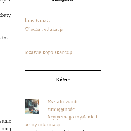
ebaty,
Inne tematy
Wiedza i edukacja
a im
lozawielkopolskabcc.pl
Różne
Kształtowanie
umiejętności
krytycznego myślenia i
wanie
oceny informacji
ennej