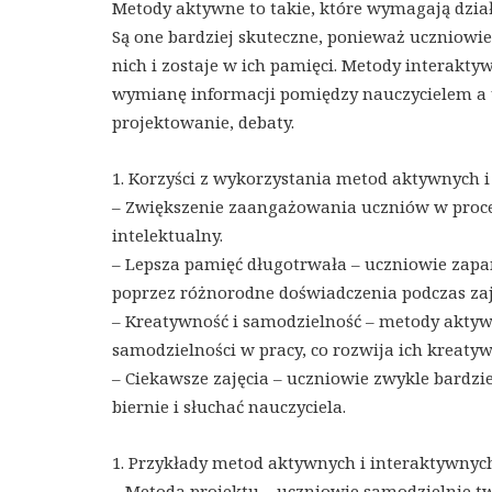
Metody aktywne to takie, które wymagają działa
Są one bardziej skuteczne, ponieważ uczniowie 
nich i zostaje w ich pamięci. Metody interakty
wymianę informacji pomiędzy nauczycielem a 
projektowanie, debaty.
1. Korzyści z wykorzystania metod aktywnych 
– Zwiększenie zaangażowania uczniów w proces
intelektualny.
– Lepsza pamięć długotrwała – uczniowie zapam
poprzez różnorodne doświadczenia podczas zaj
– Kreatywność i samodzielność – metody aktyw
samodzielności w pracy, co rozwija ich kreat
– Ciekawsze zajęcia – uczniowie zwykle bardziej
biernie i słuchać nauczyciela.
1. Przykłady metod aktywnych i interaktywny
– Metoda projektu – uczniowie samodzielnie tw