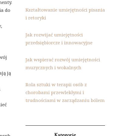
menty.
Kształtowanie umiejętności pisania
ia do
i retoryki
,
Jak rozwijać umiejętności
przedsiębiorcze i innowacyjne
wój
Jak wspierać rozwój umiejętności
muzycznych i wokalnych
ją ją
Rola sztuki w terapii osób z
i
chorobami przewlekłymi i
trudnościami w zarządzaniu bólem
zieć
Kategorie
żnych