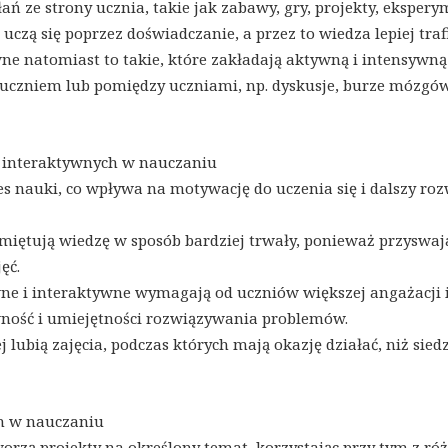
ń ze strony ucznia, takie jak zabawy, gry, projekty, ekspery
uczą się poprzez doświadczanie, a przez to wiedza lepiej traf
wne natomiast to takie, które zakładają aktywną i intensywną
uczniem lub pomiędzy uczniami, np. dyskusje, burze mózgów
i interaktywnych w nauczaniu
 nauki, co wpływa na motywację do uczenia się i dalszy roz
iętują wiedzę w sposób bardziej trwały, ponieważ przyswaja
ęć.
ne i interaktywne wymagają od uczniów większej angażacji 
ywność i umiejętności rozwiązywania problemów.
 lubią zajęcia, podczas których mają okazję działać, niż sied
ch w nauczaniu
orzą projekty na określony temat, korzystając przy tym z ró