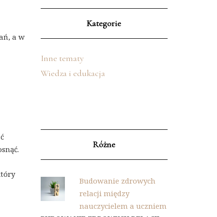
Kategorie
ań, a w
Inne tematy
Wiedza i edukacja
ać
Różne
osnąć.
który
Budowanie zdrowych
relacji między
nauczycielem a uczniem