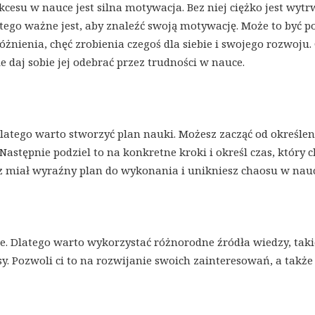
cesu w nauce jest silna motywacja. Bez niej ciężko jest wyt
atego ważne jest, aby znaleźć swoją motywację. Może to być p
żnienia, chęć zrobienia czegoś dla siebie i swojego rozwoju.
ie daj sobie jej odebrać przez trudności w nauce.
latego warto stworzyć plan nauki. Możesz zacząć od określen
 Następnie podziel to na konkretne kroki i określ czas, który 
sz miał wyraźny plan do wykonania i unikniesz chaosu w nauc
. Dlatego warto wykorzystać różnorodne źródła wiedzy, taki
rsy. Pozwoli ci to na rozwijanie swoich zainteresowań, a także