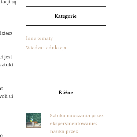
tacji są
Kategorie
dziesz
Inne tematy
Wiedza i edukacja
i jest
sztuki
at
Różne
oli Ci
Sztuka nauczania przez
eksperymentowanie:
nauka przez
co