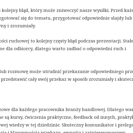
 kolejny błąd, który może zniweczyć nasze wysiłki. Przed każ
ygotować się do tematu, przygotować odpowiednie slajdy lub
ny i zrozumiały.
ci ruchowej to kolejny częsty błąd podczas prezentacji. Stał
 dla odbiorcy, dlatego warto zadbać o odpowiedni ruch i
ję lub rozmowę może utrudnić przekazanie odpowiedniego prze
przedstawić cały swój przekaz w sposób zrozumiały i skutec
uczowe dla każdego pracownika branży handlowej. Dlatego wa
tne są kursy, ćwiczenia praktyczne, feedback od innych, prakt
j wiedzy w tej dziedzinie. Skuteczny komunikator i preleg
ścią i klarownością przekazu, empatią i zainteresowaniem