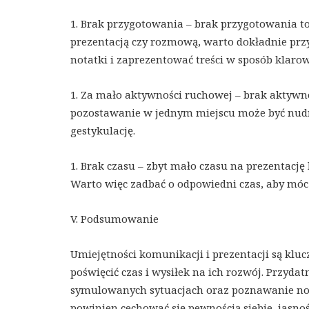
1. Brak przygotowania – brak przygotowania to
prezentacją czy rozmową, warto dokładnie prz
notatki i zaprezentować treści w sposób klarow
1. Za mało aktywności ruchowej – brak aktywnoś
pozostawanie w jednym miejscu może być nudne
gestykulację.
1. Brak czasu – zbyt mało czasu na prezentac
Warto więc zadbać o odpowiedni czas, aby móc 
V. Podsumowanie
Umiejętności komunikacji i prezentacji są kl
poświęcić czas i wysiłek na ich rozwój. Przyda
symulowanych sytuacjach oraz poznawanie nowe
powinien cechować się pewnością siebie, jasno