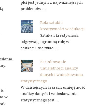
płci jest jednym z najważniejszych
dą
problemów …
Rola sztuki i
kreatywności w edukacji
e
Sztuka i kreatywność
odgrywają ogromną rolę w
edukacji. Nie tylko …
słania.
Kształtowanie
zny.
umiejętności analizy
danych i wnioskowania
statystycznego
W dzisiejszych czasach umiejętność
rto
analizy danych i wnioskowania
yka w
statystycznego jest …
ent