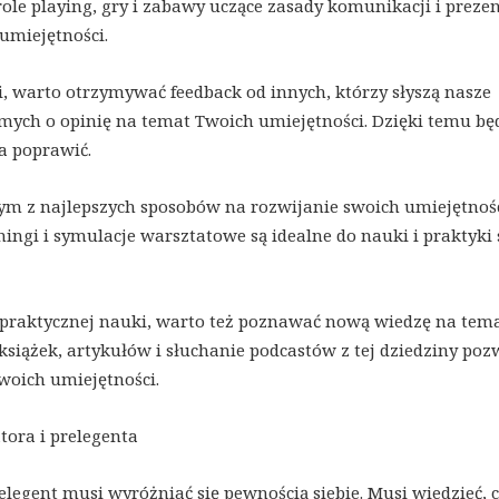
 role playing, gry i zabawy uczące zasady komunikacji i prezen
umiejętności.
i, warto otrzymywać feedback od innych, którzy słyszą nasze
omych o opinię na temat Twoich umiejętności. Dzięki temu bę
ba poprawić.
ym z najlepszych sposobów na rozwijanie swoich umiejętnośc
ingi i symulacje warsztatowe są idealne do nauki i praktyki 
z praktycznej nauki, warto też poznawać nową wiedzę na tem
książek, artykułów i słuchanie podcastów z tej dziedziny pozw
woich umiejętności.
tora i prelegenta
elegent musi wyróżniać się pewnością siebie. Musi wiedzieć, 