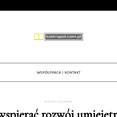
WSPÓŁPRACA I KONTAKT
WIEDZA I EDUKACJA
wspierać rozwój umiejęt