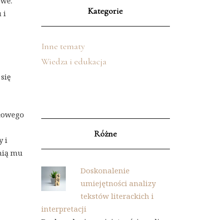
owe.
Kategorie
 i
Inne tematy
Wiedza i edukacja
się
dłowego
Różne
 i
nią mu
Doskonalenie
umiejętności analizy
tekstów literackich i
interpretacji